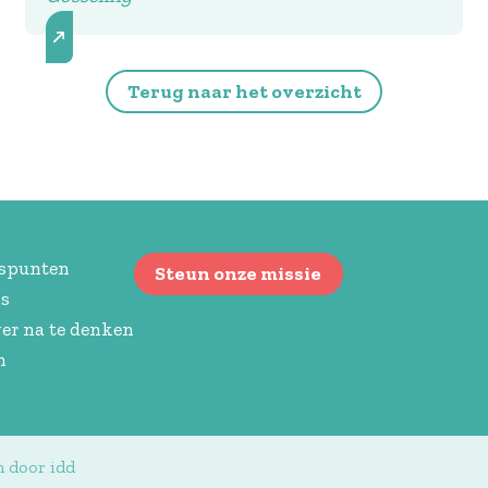
Terug naar het overzicht
spunten
Steun onze missie
s
er na te denken
n
n door idd