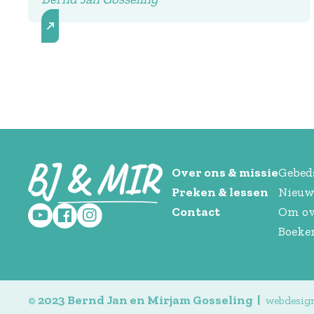
Over ons & missie
Gebed
Preken & lessen
Nieuw
Contact
Om ov
Boeke
© 2023 Bernd Jan en Mirjam Gosseling |
webdesig