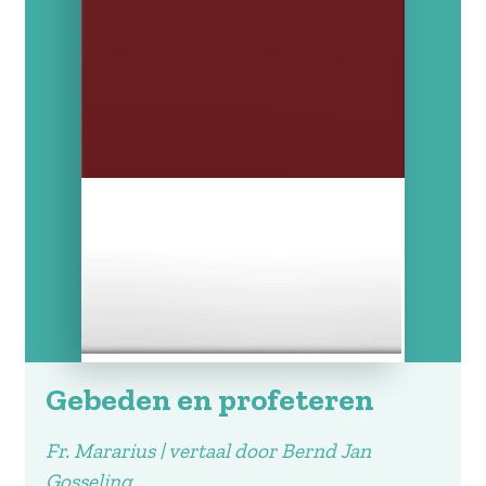
Gebeden en profeteren
Fr. Mararius | vertaal door Bernd Jan
Gosseling