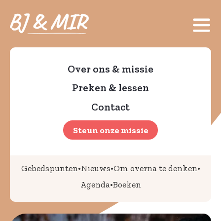
Over ons & missie
Preken & lessen
Contact
Steun onze missie
•
•
•
Gebedspunten
Nieuws
Om overna te denken
•
Agenda
Boeken