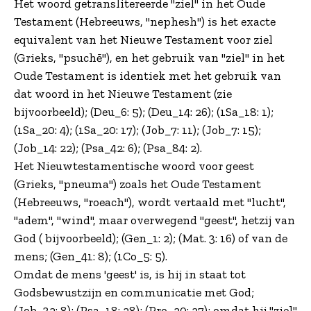
Het woord getranslitereerde "ziel" in het Oude
Testament (Hebreeuws, "nephesh") is het exacte
equivalent van het Nieuwe Testament voor ziel
(Grieks, "psuchē"), en het gebruik van "ziel" in het
Oude Testament is identiek met het gebruik van
dat woord in het Nieuwe Testament (zie
bijvoorbeeld); (Deu_6: 5); (Deu_14: 26); (1Sa_18: 1);
(1Sa_20: 4); (1Sa_20: 17); (Job_7: 11); (Job_7: 15);
(Job_14: 22); (Psa_42: 6); (Psa_84: 2).
Het Nieuwtestamentische woord voor geest
(Grieks, "pneuma") zoals het Oude Testament
(Hebreeuws, "roeach"), wordt vertaald met "lucht",
"adem", "wind", maar overwegend "geest", hetzij van
God ( bijvoorbeeld); (Gen_1: 2); (Mat. 3: 16) of van de
mens; (Gen_41: 8); (1Co_5: 5).
Omdat de mens 'geest' is, is hij in staat tot
Godsbewustzijn en communicatie met God;
(Job_32: 8); (Psa_18: 28); (Pro_20: 27); omdat hij "ziel"