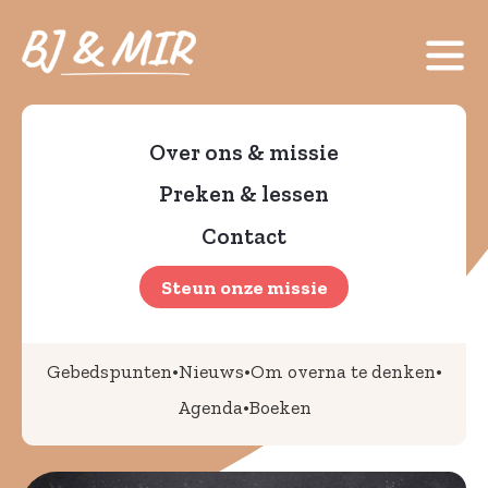
Over ons & missie
Preken & lessen
Contact
Steun onze missie
•
•
•
Gebedspunten
Nieuws
Om overna te denken
•
Agenda
Boeken