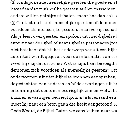
(2) rondspokende menselijke geesten die goede en 
kwaadaardig zijn). Zulke geesten willen misschien
andere willen geintjes uithalen, maar hoe dan ook
(3) Contact met niet-menselijke geesten of demonen
voordoen als menselijke geesten, maar ze zijn schade
Als je leest over geesten en spoken uit niet-bijbels
auteur naar de Bijbel of naar Bijbelse personages (zo
niet betekent dat hij het onderwerp vanuit een bijb
autoriteit wordt gegeven voor de informatie van een
weet hij / zij dat dit zo is? Wat is zijn/haar bevoeg
demonen zich voordoen als menselijke geesten? Uit
onderwerpen uit niet-bijbelse bronnen aanspreken,
de gedachten van anderen en/of de ervaringen uit he
erkenning dat demonen bedrieglijk zijn en welwill
kunnen ervaringen bedrieglijk zijn! Als iemand een
moet hij naar een bron gaan die heeft aangetoond 10
Gods Woord, de Bijbel. Laten we eens kijken naar wat