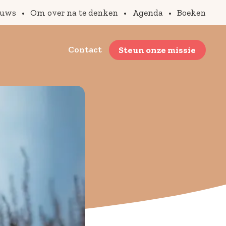
euws
•
Om over na te denken
•
Agenda
•
Boeken
Contact
Steun onze missie