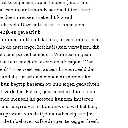
slechte eigenschappen hebben (maar niet
 alleen maar iemands aandacht trekken;
, ze doen mensen niet echt kwaad
/duivels. Deze entiteiten kunnen zich
lijk en gevaarlijk.
e bronnen, onthoud dan dat, alleen omdat een
als de aartsengel Michaël) kan verwijzen, dit
els perspectief benadert. Wanneer er geen
 auteur, moet de lezer zich afvragen: "Hoe
dheid?” Hoe weet een auteur bijvoorbeeld dat
eindelijk moeten degenen die dergelijke
 hun begrip baseren op hun eigen gedachten,
t verleden. Echter, gebaseerd op hun eigen
ende menselijke geesten kunnen imiteren,
 juist begrip van dit onderwerp wil hebben,
0 procent van de tijd nauwkeurig te zijn:
 de Bijbel over zulke dingen te zeggen heeft.