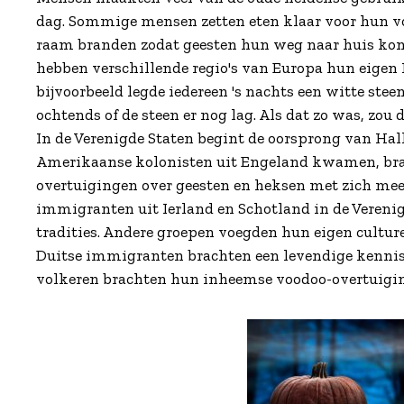
dag. Sommige mensen zetten eten klaar voor hun voo
raam branden zodat geesten hun weg naar huis kond
hebben verschillende regio's van Europa hun eige
bijvoorbeeld legde iedereen 's nachts een witte stee
ochtends of de steen er nog lag. Als dat zo was, zou 
In de Verenigde Staten begint de oorsprong van Hal
Amerikaanse kolonisten uit Engeland kwamen, bra
overtuigingen over geesten en heksen met zich mee. 
immigranten uit Ierland en Schotland in de Vereni
tradities. Andere groepen voegden hun eigen cultur
Duitse immigranten brachten een levendige kennis 
volkeren brachten hun inheemse voodoo-overtuiging