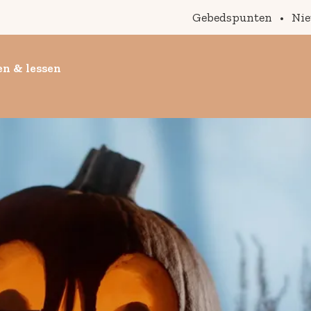
Gebedspunten
•
Ni
n & lessen