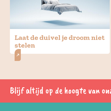
Laat de duivel je droom niet
stelen
Blijf altijd op de hoogte van 