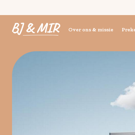
Over ons & missie
Preke