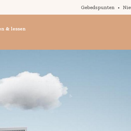
Gebedspunten
•
Ni
n & lessen