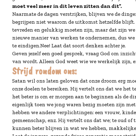
moet veel meer in dit leven zitten dan dit”.
Naarmate de dagen verstrijken, blijven we de dinge
begrijpen niet waarom de uitkomst hetzelfde blijft.
tevreden en gelukkig moeten zijn, maar dat zijn we 
nieuwe manier van werken te ondernemen, dus we g
te eindigen.Nee! Laat dat soort denken achter je.
Geven jezelf een goed gesprek, vraag God om inzicht,
van wordt. Alleen God weet wie we werkelijk zijn,
Strijd rondom ons:
Satan wil ons laten geloven dat onze droom erg moei
onze doelen te bereiken. Hij vertelt ons dat we het
het beter is om er morgen aan te beginnen als de d
eigenlijk toen we jong waren bezig moeten zijn me
hebben we andere verplichtingen: een vrouw, kinde
gemeenschap, enz. Hij vertelt ons dat we; te oud of t
kunnen beter blijven in wat we hebben, makkelijker, 
Laat de jongere, gezonde frisse generatie maar strijd