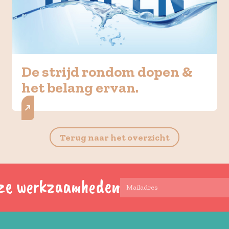
De strijd rondom dopen &
het belang ervan.
Terug naar het overzicht
onze werkzaamheden