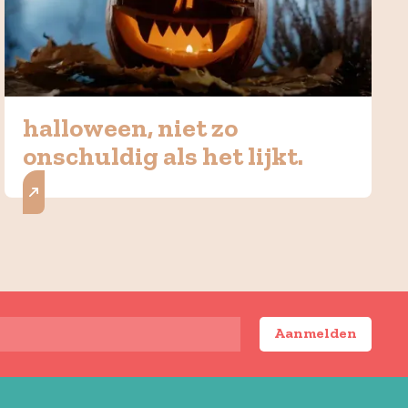
halloween, niet zo
onschuldig als het lijkt.