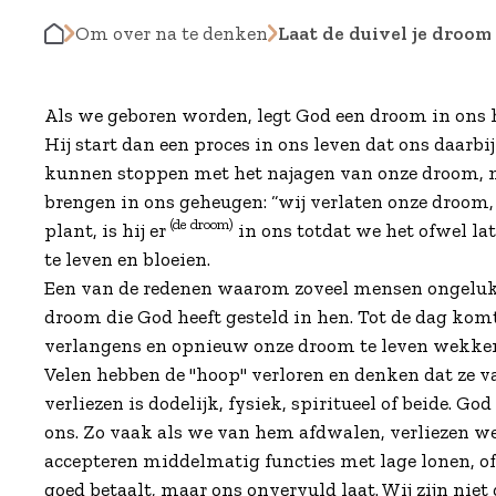
Om over na te denken
Laat de duivel je droom 
Als we geboren worden, legt God een droom in ons har
Hij start dan een proces in ons leven dat ons daarb
kunnen stoppen met het najagen van onze droom, m
brengen in ons geheugen: “wij verlaten onze droom, 
(de droom)
plant, is hij er
in ons totdat we het ofwel la
te leven en bloeien.
Een van de redenen waarom zoveel mensen ongelukki
droom die God heeft gesteld in hen. Tot de dag kom
verlangens en opnieuw onze droom te leven wekken, d
Velen hebben de "hoop" verloren en denken dat ze va
verliezen is dodelijk, fysiek, spiritueel of beide. Go
ons. Zo vaak als we van hem afdwalen, verliezen we
accepteren middelmatig functies met lage lonen, of 
goed betaalt, maar ons onvervuld laat. Wij zijn niet