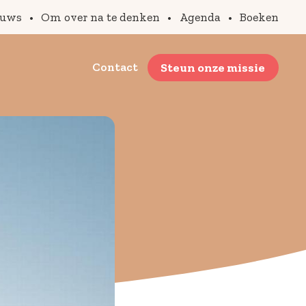
euws
•
Om over na te denken
•
Agenda
•
Boeken
Contact
Steun onze missie