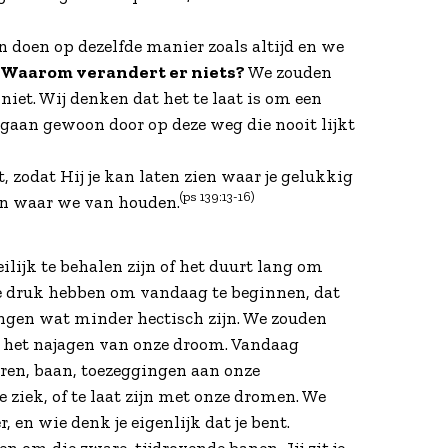
n doen op dezelfde manier zoals altijd en we
Waarom verandert er niets?
We zouden
niet. Wij denken dat het te laat is om een
aan gewoon door op deze weg die nooit lijkt
 zodat Hij je kan laten zien waar je gelukkig
(ps 139:13-16)
 en waar we van houden.
lijk te behalen zijn of het duurt lang om
 te druk hebben om vandaag te beginnen, dat
ingen wat minder hectisch zijn. We zouden
t het najagen van onze droom. Vandaag
ren, baan, toezeggingen aan onze
e ziek, of te laat zijn met onze dromen. We
en wie denk je eigenlijk dat je bent.
en om die zware, tijdrovende banen. Jij zit je